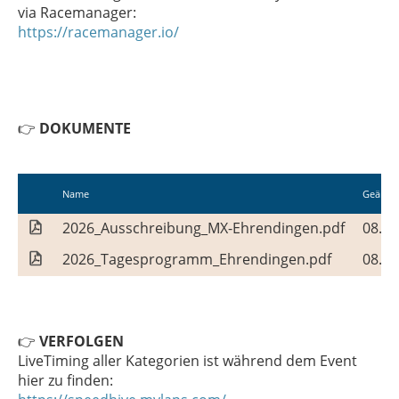
via Racemanager:
https://racemanager.io/
👉
DOKUMENTE
Name
Geände
2026_Ausschreibung_MX-Ehrendingen.pdf
08.07
2026_Tagesprogramm_Ehrendingen.pdf
08.07
👉
VERFOLGEN
LiveTiming aller Kategorien ist während dem Event
hier zu finden: