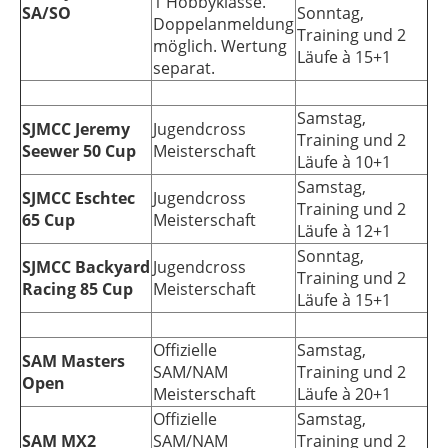
1 Hobbyklasse.
SA/SO
Sonntag,
Doppelanmeldung
Training und 2
möglich. Wertung
Läufe à 15+1
separat.
Samstag,
SJMCC Jeremy
Jugendcross
Training und 2
Seewer 50 Cup
Meisterschaft
Läufe à 10+1
Samstag,
SJMCC Eschtec
Jugendcross
Training und 2
65 Cup
Meisterschaft
Läufe à 12+1
Sonntag,
SJMCC Backyard
Jugendcross
Training und 2
Racing 85 Cup
Meisterschaft
Läufe à 15+1
Offizielle
Samstag,
SAM Masters
SAM/NAM
Training und 2
Open
Meisterschaft
Läufe à 20+1
Offizielle
Samstag,
SAM MX2
SAM/NAM
Training und 2