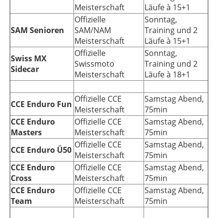
Meisterschaft
Läufe à 15+1
Offizielle
Sonntag,
SAM Senioren
SAM/NAM
Training und 2
Meisterschaft
Läufe à 15+1
Offizielle
Sonntag,
Swiss MX
Swissmoto
Training und 2
Sidecar
Meisterschaft
Läufe à 18+1
Offizielle CCE
Samstag Abend,
CCE Enduro Fun
Meisterschaft
75min
CCE Enduro
Offizielle CCE
Samstag Abend,
Masters
Meisterschaft
75min
Offizielle CCE
Samstag Abend,
CCE Enduro Ü50
Meisterschaft
75min
CCE Enduro
Offizielle CCE
Samstag Abend,
Cross
Meisterschaft
75min
CCE Enduro
Offizielle CCE
Samstag Abend,
Team
Meisterschaft
75min